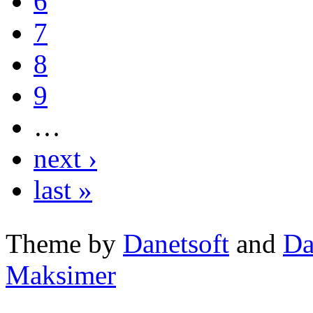
6
7
8
9
…
next ›
last »
Theme by
Danetsoft
and
Da
Maksimer