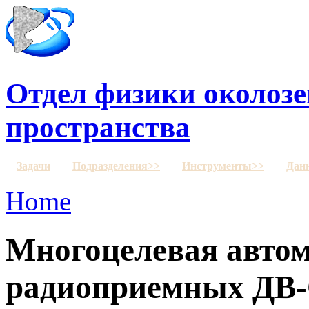
Отдел физики околозе
пространства
Задачи
Подразделения>>
Инструменты>>
Дан
Home
Многоцелевая автом
радиоприемных ДВ-