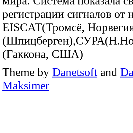
мира. Система показала с
регистрации сигналов от 
EISCAT(Тромсё, Норвеги
(Шпицберген),СУРА(Н.Но
(Гаккона, США)
Theme by
Danetsoft
and
Da
Maksimer