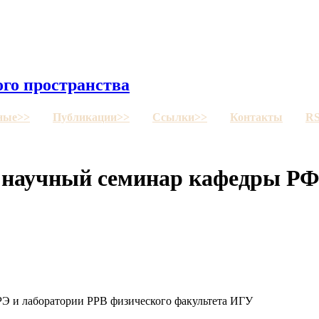
го пространства
ные>>
Публикации>>
Ссылки>>
Контакты
R
ся научный семинар кафедры 
РЭ и лаборатории РРВ физического факультета ИГУ