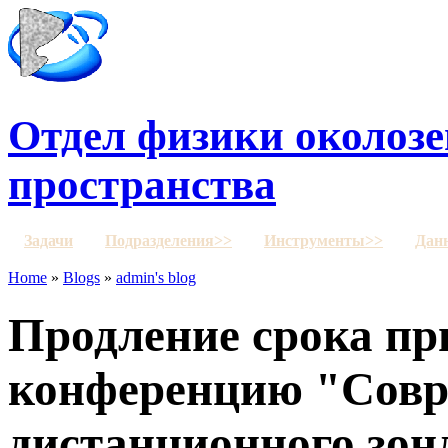
Отдел физики околозе
пространства
Задачи
Подразделения>>
Инструменты>>
Дан
Home
»
Blogs
»
admin's blog
Продление срока пр
конференцию "Сов
дистанционного зон