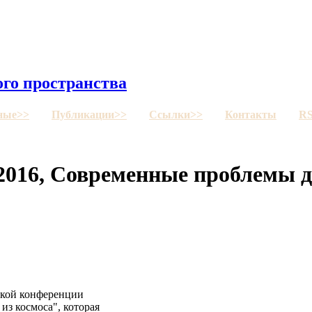
го пространства
ные>>
Публикации>>
Ссылки>>
Контакты
R
2016, Современные проблемы д
йской конференции
з космоса", которая