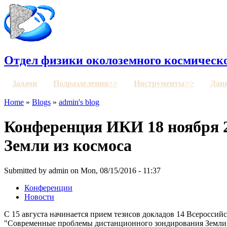
Отдел физики околоземного космическо
Задачи
Подразделения>>
Инструменты>>
Дан
Home
»
Blogs
»
admin's blog
Конференция ИКИ 18 ноября 
Земли из космоса
Submitted by admin on Mon, 08/15/2016 - 11:37
Конференции
Новости
С 15 августа начинается прием тезисов докладов 14 Всеросси
"Современные проблемы дистанционного зондирования Земли и