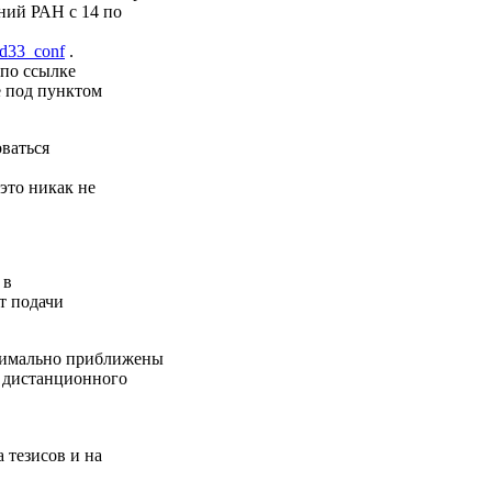
ний РАН с 14 по
u/d33_conf
.
 по ссылке
е под пунктом
оваться
это никак не
 в
т подачи
симально приближены
ы дистанционного
 тезисов и на