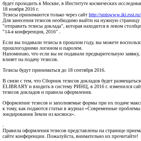
будет проходить в Москве, в Институте космических исследова
18 ноября 2016 г.
Тезисы принимаются только через сайт
http://smiswww.iki.rssi.r
Для занесения тезисов необходимо выйти на нужную страницу
"отправить тезисы доклада", которая находится в левом столбц
"14-я конференция, 2016" .
Если вы подавали тезисы в прошлом году, вы можете воспольз
прошлогодними логином и паролем.
Напоминаю, что если вы не подавали предварительную заявку, 
влияет на подачу тезисов.
Тезисы будут приниматься до 18 сентября 2016.
В связи с тем, что Сборник тезисов докладов будет размещаться
ELIBRARY и входить в систему РИНЦ, в 2016 г. изменился сай
тезисов докладов и правила оформления.
Оформление тезисов и заполняемые формы при их подаче мак
к тому, как подаются статьи в журнал «Современные проблем
зондирования Земли из космоса».
.
Правила оформления тезисов представлены на странице приема
сайте конференции. Пожалуйста, внимательно их прочитайте!