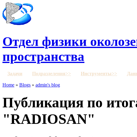
Отдел физики околозе
пространства
Задачи
Подразделения>>
Инструменты>>
Дан
Home
»
Blogs
»
admin's blog
Публикация по ито
"RADIOSAN"