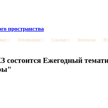
го пространства
ные>>
Публикации>>
Ссылки>>
Контакты
R
 БКЗ состоится Ежегодный тема
ры"