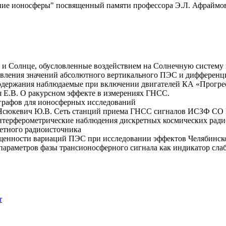
ние ионосферы" посвященный памяти профессора Э.Л. Афраймо
ю и Солнце, обусловленные воздействием на Солнечную систему 
новления значений абсолютного вертикального ПЭС и диффере
 содержания наблюдаемые при включении двигателей КА «Прог
ая Е.В. О ракурсном эффекте в измерениях ГНСС.
 графов для ионосферных исследований
., Ясюкевич Ю.В. Сеть станций приема ГНСС сигналов ИСЗФ СО
 Интерферометрические наблюдения дискретных космических ради
ретного радиоисточника
ущенности вариаций ПЭС при исследовании эффектов Челябинско
и параметров фазы трансионосферного сигнала как индикатор с
r