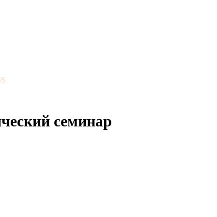
SS
тический семинар