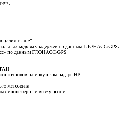
вича.
в целом извне".
нциальных кодовых задержек по данным ГЛОНАСС/GPS.
ресс» по данным ГЛОНАСС/GPS.
 РАН.
оисточников на иркутском радаре НР.
го метеорита.
лабых ионосферный возмущений.