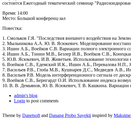
состоится Ежегодный тематический семинар "Радиозондирова
Время: 14:00
Место: Большой конференц-зал
Повестка:
1. Смольков Г.Я. "Последствия внешнего воздействия на Земл
2. Мыльникова А.А. Ю. В. Ясюкевич. Моделирование восста
3. Ишин А.Б., Воейков С.В. Вариации полного электронного
4. Ишин А.Б., Тинин М.В., Безлер И.В., Воейков С.В., Конецк
5. Ю.В. Ясюкевич, И.В. Живетьев. Использование технологии
6. Воейков С.В., Едемский И.К., Ишин А.Б., Перевалова Н.П
7. Васильев Р.В., Глоба М.В., Кушнарев Д.С., Медведев А.В.,
8. Васильев Р.В. Модель интерференционного сигнала от диск
9. Воейков С.В., Бернгардт О.И. Использование индекса возм
10. В. В. Демьянов, Ю. В. Ясюкевич, Т. В. Кашкина. Вариаци
admin's blog
Login
to post comments
Theme by
Danetsoft
and
Danang Probo Sayekti
inspired by
Maksime