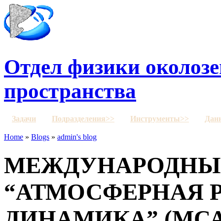
Отдел физики околозе
пространства
Задачи
Подразделения>>
Инструменты>>
Дан
Home
»
Blogs
»
admin's blog
МЕЖДУНАРОДНЫ
“АТМОСФЕРНАЯ 
ДИНАМИКА” (МСАРД